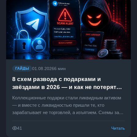
01.08.2026
6 мин
ГАЙДЫ
8 схем развода с подарками и
звёздами в 2026 — и как не потерять
коллекцию
Коллекционные подарки стали ликвидным активом
— и вместе с ликвидностью пришли те, кто
зарабатывает не торговлей, а изъятием. Схемы за
2026 год стали заметно аккуратнее: никакой ломаной
русскоязычной рассылки, вместо неё — сайты,
Читать
41
неотличимые от настоящих, и…