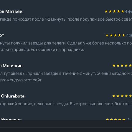
ов Матвей
★★★★★
4 ф
егенда,приходят после 1-2 минуты после покупки,все быстро!совету
рт
★★★★★
7 о
инуты получил звезды для телеги. Сделал уже более несколько по
ально пришли. Есть скидки на праздники.
л Мосякин
★★★★
л тут звезды, пришли звезды в течение 2 минут, очень выгодно и 
екомендую этот сайт
 Onlurabota
★★★★
хороший сервис, дешевые звезды. Быстрое выполнение, быстрые 
 Игоревна
★★★★★
18 
ый сайт, звезды беру только через него, все просто, выгодно и бе