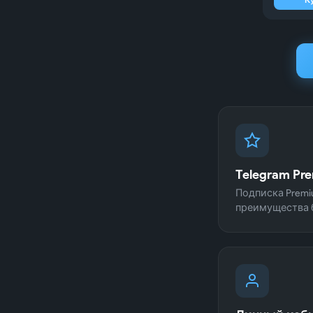
приход
Enklu
сайт и
Арина
Покупа
Иван 
Telegram Pr
Прекра
оплаты
Подписка Premi
преимущества б
Васил
Все вы
Реком