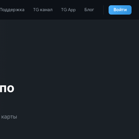
Поддержка
TG канал
TG App
Блог
Войти
по
 карты