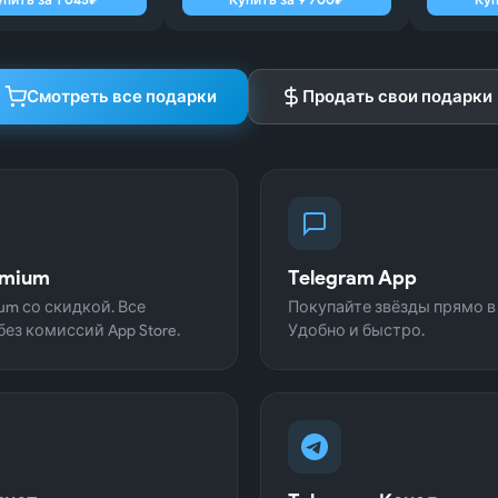
ят от бота за 2-3 минуты. Поддержка быстро отвечает.
★★★★★
2 
Смотреть все подарки
Продать свои подарки
деальный!! всё быстро и четко, без обмана. Рекомендую
★★★★★
2 
ла не раз, все просто и бюджетно, звезды приходят в течении ми
Тимофеев
★★★★★
2 
emium
Telegram App
сный сервис, никогда не подводили, звезды начисляют мгновенн
, спасибо большое!
um со скидкой. Все
Покупайте звёзды прямо в 
ез комиссий App Store.
Удобно и быстро.
иса Захарова
★★★★★
2 
годно, быстро и четко. Сервис на высоте. Покупаю звезды только 
ендую именн