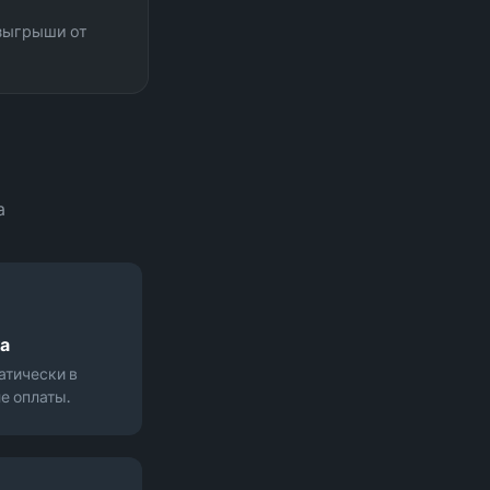
озыгрыши от
а
а
атически в
е оплаты.