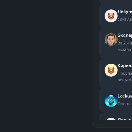
Лизун
сайт л
Экспе
За 2 м
момент
Кирил
Покупа
всем р
Lockus
Очень 
Дарья
Отличн